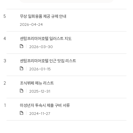
1. 개인정보 수집에 대한 동의
5
무상 일회용품 제공 규제 안내
회사는 이용자가 개별 서비스 신청시 개인정보 수집
및 이용에 동의할 수 있는 절차를 마련하고 있습니다.
2026-04-24
이용자는 동의를 거부할 수 있으며 동의를 거부하는
경우 해당 서비스 이용이 제한될 수 있습니다.
4
센텀프리미어호텔 일러스트 지도
2026-03-30
2. 개인정보 수집 및 이용 목적
3
센텀프리미어호텔 인근 맛집 리스트
회사가 이용자의 개인정보를 수집 및 이용하는
목적은 다음과 같습니다.
2026-01-15
구분
이용목적
2
조식뷔페 메뉴 리스트
온라인 문의에 따른 의사 확인 및 본인
2025-12-31
식별, 서비스 부정이용 방지, 각종
문의
고지 및 안내, 분쟁 조정을 위한 기록
1
미성년자 투숙시 제출 구비 서류
보존
2024-11-27
3. 개인정보 수집 항목 및 방법