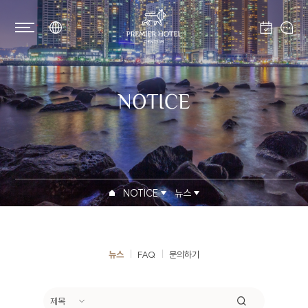
NOTICE
개인정보처리방침
NOTICE
뉴스
CENTUM PREMIER HOTEL(이하 회사)는
웹사이트(
centumpremier.web-factory.co.kr
)
이용 및 제반 서비스 제공시 개인정보보호법령에
뉴스
FAQ
문의하기
따라 이용자의 개인정보 보호 및 권익을 보호하고
이용자의 고충을 원활하게 처리할 수 있도록 다음과
같은 처리방침을 두고 있습니다.