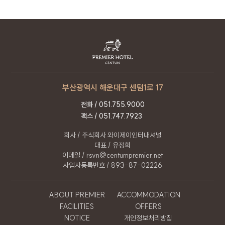
회사는 기본적인 서비스 제공을 위한 필수 정보만을
수집하고 있으며, 선택 정보의 경우 입력하지
않더라도 서비스 이용이 제한되지 않습니다. 회사는
수집한 정보를 이용 목적 외의 목적으로 사용하지
않습니다.
구분
수집 및 이용 항목
부산광역시 해운대구 센텀1로 17
(필수) 문의유형, 이름, 연락처,
문의
전화 /
051.755.9000
이메일, 연락처, 문의내용
팩스 / 051.747.7923
회사는 홈페이지를 통한 이용자의 각 신청서 작성을
회사 / 주식회사 와이제이인터내셔널
통해 개인정보를 수집합니다.
대표 / 유정희
이메일 / rsvn@centumpremier.net
4. 개인정보 보유 및 이용기간
사업자등록번호 / 893-87-02226
회사는 이용자의 개인정보 수집 및 이용
동의일로부터 1년간 이용자의 개인정보를 처리 및
ABOUT PREMIER
ACCOMMODATION
보유합니다. 단, 관계법령의 규정에 따라 개인정보를
FACILITIES
OFFERS
보유하여야 할 필요가 있을 경우 일정기간 보유되며
NOTICE
개인정보처리방침
이때 보유되는 개인정보의 열람 및 이용은 해당